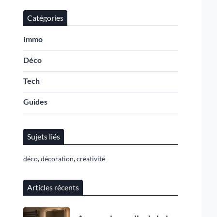
Catégories
Immo
Déco
Tech
Guides
Sujets liés
,
,
déco
décoration
créativité
Articles récents