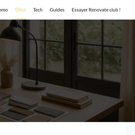
Déco
mmo
Tech
Guides
Essayer Renovate club !