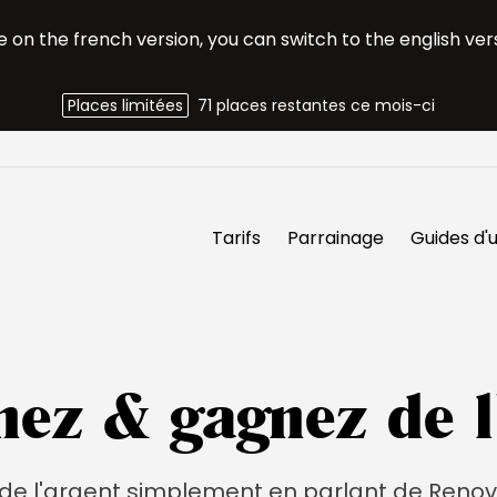
e on the french version,
you can switch to the english ver
Places limitées
71 places restantes ce mois-ci
Tarifs
Parrainage
Guides d'u
nez & gagnez de l
e l'argent simplement en parlant de Renov