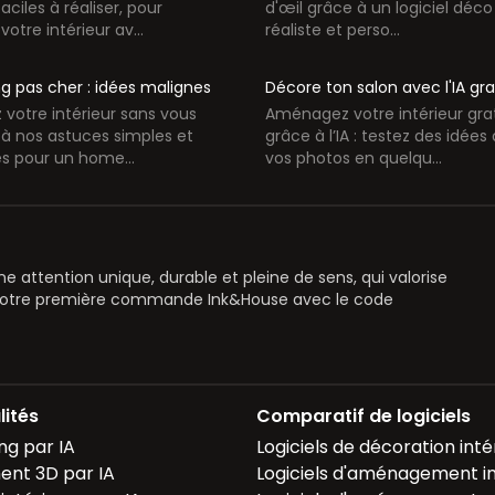
ciles à réaliser, pour
d'œil grâce à un logiciel déco 
otre intérieur av...
réaliste et perso...
g pas cher : idées malignes
Décore ton salon avec l'IA g
votre intérieur sans vous
Aménagez votre intérieur gr
 à nos astuces simples et
grâce à l’IA : testez des idée
 pour un home...
vos photos en quelqu...
 attention unique, durable et pleine de sens, qui valorise
votre première commande Ink&House avec le code
lités
Comparatif de logiciels
ng par IA
Logiciels de décoration inté
nt 3D par IA
Logiciels d'aménagement in