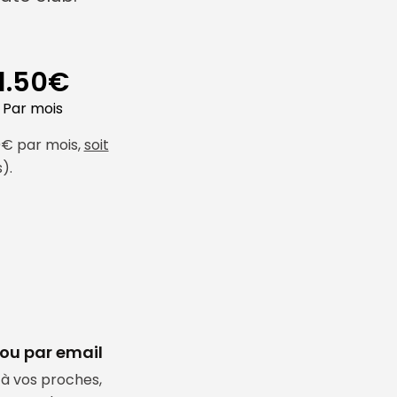
1.50€
Par mois
0€ par mois,
soit
).
 ou par email
 à vos proches,